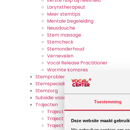
Eerste hulp bij heesheid
Larynxtherapeut
Meer stemtips
Mentale begeleiding
Neusdouche
Stem massage
Stemcheck
Stemonderhoud
Vernevelen
Vocal Release Practitioner
Warmte kompres
Stemproblemen
Stemspecialisten
Stemzorg
Subsidie voor zangles
Toestemming
Trajecten
Traject op maat: Auditie voorbereid
Traject op maat: Bandcoaching
Deze website maakt gebruik
Traject op maat: Carrière coaching
We gebruiken cookies om cont