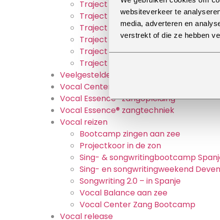
Traject op maat: Create your one 
websiteverkeer te analyseren
Traject op maat: Songwriting met s
media, adverteren en analys
Traject op maat: Spreken in het op
verstrekt of die ze hebben v
Traject op maat: Stemonderhoud
Traject op maat: Stemtraining
Traject op maat: Zingen met effect
Veelgestelde vragen
Vocal Center Academy
Vocal Essence® zangopleiding
Vocal Essence® zangtechniek
Vocal reizen
Bootcamp zingen aan zee
Projectkoor in de zon
Sing- & songwritingbootcamp Spanj
Sing- en songwritingweekend Deven
Songwriting 2.0 – in Spanje
Vocal Balance aan zee
Vocal Center Zang Bootcamp
Vocal release