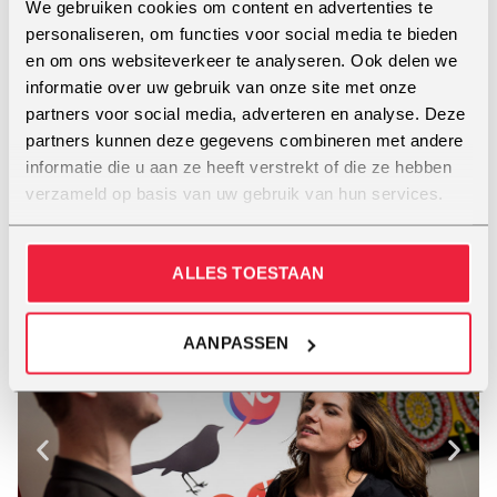
We gebruiken cookies om content en advertenties te
hiermee veel ervaring opgebouwd. Ook heeft Suze
personaliseren, om functies voor social media te bieden
als songwriter verschillende internationale writing
en om ons websiteverkeer te analyseren. Ook delen we
camps bezocht en schreef ze voor haarzelf en
informatie over uw gebruik van onze site met onze
andere artiesten. Naast de vele optredens met
partners voor social media, adverteren en analyse. Deze
eigen werk en covers is Suze vaak in de studio te
partners kunnen deze gegevens combineren met andere
vinden voor opnames van haar eigen werk en voor
informatie die u aan ze heeft verstrekt of die ze hebben
anderen. Al meer dan 15 jaar staat ze wekelijks op
verzameld op basis van uw gebruik van hun services.
het podium met covers en eigen werk. Haar unieke
stem kun je beluisteren op haar eigen
Spotify kanaal
Suze
ALLES TOESTAAN
AANPASSEN