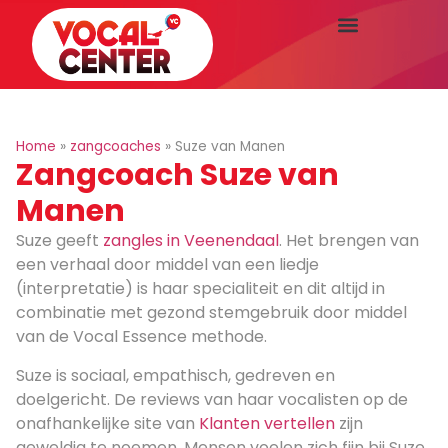
Home
»
zangcoaches
»
Suze van Manen
Zangcoach Suze van
Manen
Suze geeft
zangles in Veenendaal
. Het brengen van
een verhaal door middel van een liedje
(interpretatie) is haar specialiteit en dit altijd in
combinatie met gezond stemgebruik door middel
van de Vocal Essence methode.
Suze is sociaal, empathisch, gedreven en
doelgericht. De reviews van haar vocalisten op de
onafhankelijke site van
Klanten vertellen
zijn
geweldig te noemen. Mensen voelen zich fijn bij Suze,