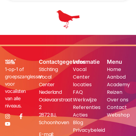
Contactgegevens
Informatie
Menu
Stichting
Vocal
Home
1-op-1 of
groepszanglessen
Vocal
Center
Aanbod
voor
Center
locaties
Academy
vocalisten
Nederland
FAQ
Reizen
van alle
Ooievaarstraat
Werkwijze
Over ons
niveaus.
2
Referenties
Contact
2872 BJ,
Acties
Webshop
Schoonhoven
Blog
Privacybeleid
E-mail: