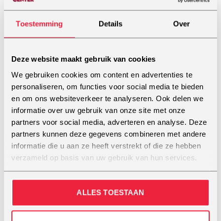
Ja, ik wil mij inschrijven!
Ja, ik wil op de aanvragenlijst voor najaar 2027
Toestemming
Details
Over
Voorkeuslocatie (meerdere keuzes mogelijk):
*
Amsterdam
Deze website maakt gebruik van cookies
Uden
We gebruiken cookies om content en advertenties te
Maakt niet uit
personaliseren, om functies voor social media te bieden
Naam
*
en om ons websiteverkeer te analyseren. Ook delen we
informatie over uw gebruik van onze site met onze
partners voor social media, adverteren en analyse. Deze
partners kunnen deze gegevens combineren met andere
Voornaam
informatie die u aan ze heeft verstrekt of die ze hebben
verzameld op basis van uw gebruik van hun services.
Achternaam
ALLES TOESTAAN
E-mailadres
*