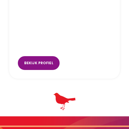
Elrieke van Gelderen
Breda
,
online
,
Tilburg
,
Waalwijk
BEKIJK PROFIEL