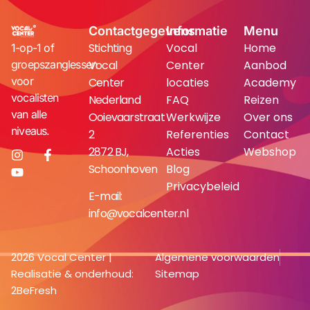
Contactgegevens
Informatie
Menu
Stichting
Vocal
Home
1-op-1 of
groepszanglessen
Vocal
Center
Aanbod
voor
Center
locaties
Academy
vocalisten
Nederland
FAQ
Reizen
van alle
Ooievaarstraat
Werkwijze
Over ons
niveaus.
2
Referenties
Contact
2872 BJ,
Acties
Webshop
Schoonhoven
Blog
Privacybeleid
E-mail:
info@vocalcenter.nl
2026 Vocal Center |
Algemene voorwaarden
Realisatie & onderhoud:
Sitemap
2BeFresh