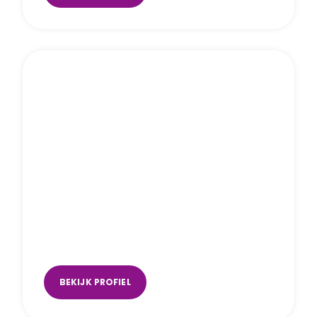
Robin van Beek
Amsterdam
,
Utrecht (Music Space)
BEKIJK PROFIEL