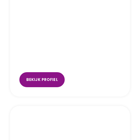
Amber Thijssen
Uden
,
Utrecht (DB’s)
,
Utrecht (Music
Space)
BEKIJK PROFIEL