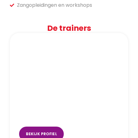
Zangopleidingen en workshops
De trainers
Suze van Manen
Veenendaal (Studio Thirty-six)
BEKIJK PROFIEL