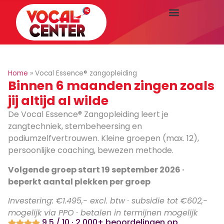
Home
»
Vocal Essence® zangopleiding
Binnen 6 maanden zingen zoals
jij altijd al wilde
De Vocal Essence® Zangopleiding leert je
zangtechniek, stembeheersing en
podiumzelfvertrouwen. Kleine groepen (max. 12),
persoonlijke coaching, bewezen methode.
Volgende groep start 19 september 2026 ·
beperkt aantal plekken per groep
Investering: €1.495,- excl. btw · subsidie tot €602,-
mogelijk via PPO · betalen in termijnen mogelijk
9,5 / 10 · 2.000+ beoordelingen op