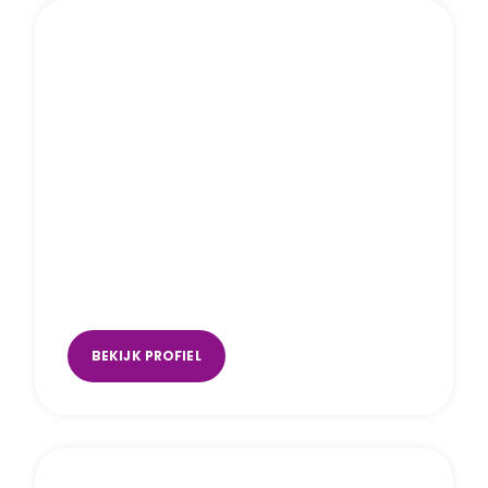
Maartje van Bijnen
online
,
Oosterhout
,
Raamsdonksveer
BEKIJK PROFIEL