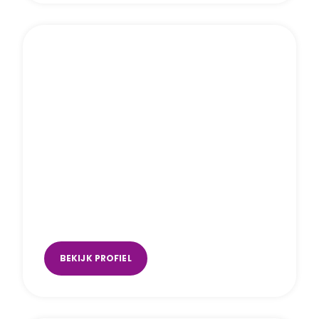
Manon Wouterse
Amersfoort
,
Hellevoetsluis
,
Vlaardingen
BEKIJK PROFIEL