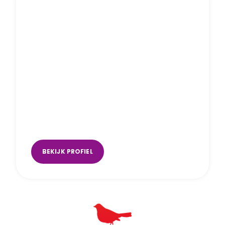
Elrieke van Gelderen
Breda
,
online
,
Tilburg
,
Waalwijk
BEKIJK PROFIEL