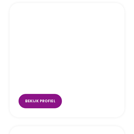
Amber Thijssen
Uden
,
Utrecht (DB’s)
,
Utrecht (Music
Space)
BEKIJK PROFIEL