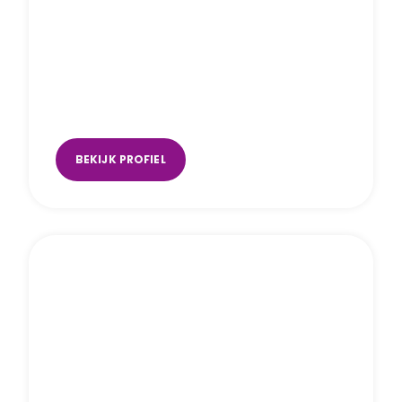
Manon Wouterse
Amersfoort
,
Hellevoetsluis
,
Vlaardingen
BEKIJK PROFIEL