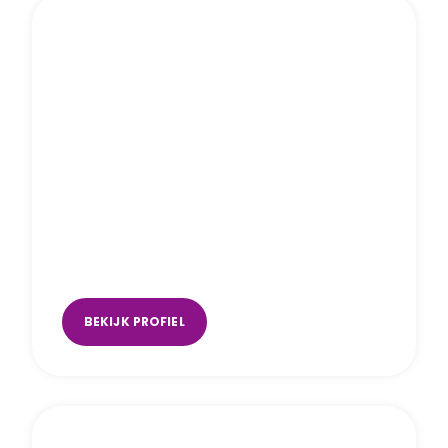
Robin van Beek
Amsterdam
,
Utrecht (Music Space)
BEKIJK PROFIEL