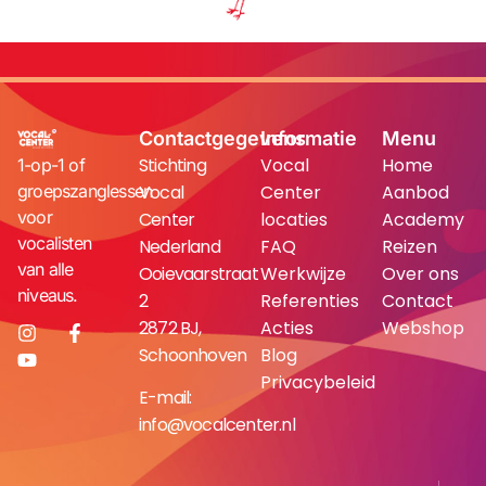
Contactgegevens
Informatie
Menu
Stichting
Vocal
Home
1-op-1 of
groepszanglessen
Vocal
Center
Aanbod
voor
Center
locaties
Academy
vocalisten
Nederland
FAQ
Reizen
van alle
Ooievaarstraat
Werkwijze
Over ons
niveaus.
2
Referenties
Contact
2872 BJ,
Acties
Webshop
Schoonhoven
Blog
Privacybeleid
E-mail:
info@vocalcenter.nl