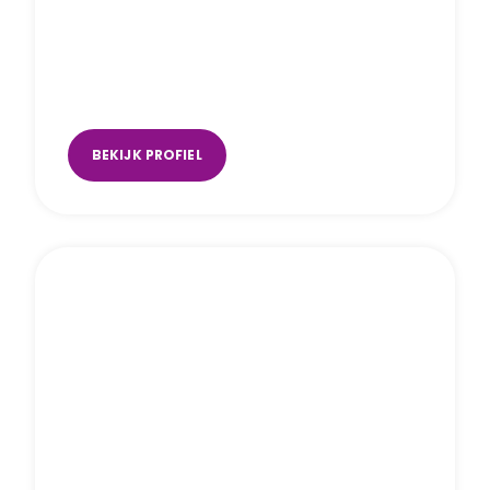
Maartje van Bijnen
online
,
Oosterhout
,
Raamsdonksveer
BEKIJK PROFIEL
Lisanne Teunissen van