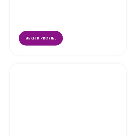
Eva Stultjens
Berkel-Enschot
,
Eindhoven
BEKIJK PROFIEL