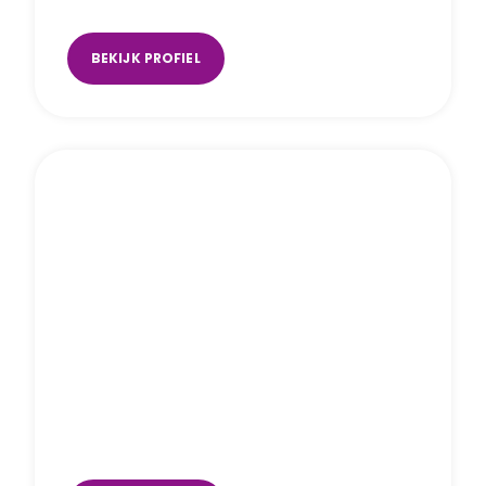
Alkmaar
,
online
BEKIJK PROFIEL
Roy Boeijmeer
Den Bosch
,
Utrecht (Music Space)