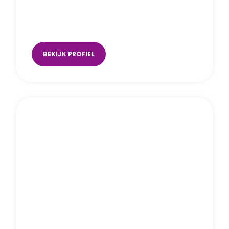
Manen
Utrecht (Music Space)
,
Veenendaal
(Wiltonstraat)
BEKIJK PROFIEL
Linda Meester