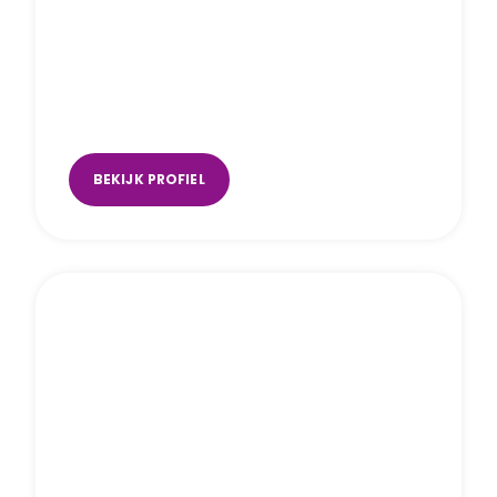
Marjolein Smit
Hoorn
,
Tuitjenhorn
BEKIJK PROFIEL