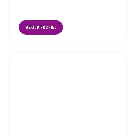
Janneke van Es
Uden
,
Utrecht (Music Space)
BEKIJK PROFIEL
Jackie Teerenstra