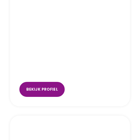
Nicole van Hulst
Rotterdam
,
Zoetermeer
BEKIJK PROFIEL