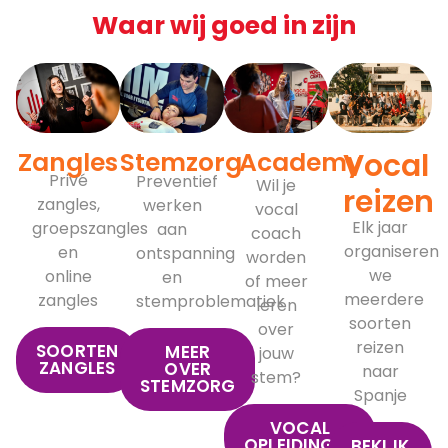
Waar wij goed in zijn
Stemzorg
Academy
Vocal
Zangles
Privé
Preventief
Wil je
reizen
zangles,
werken
vocal
Elk jaar
groepszangles
aan
coach
organiseren
en
ontspanning
worden
we
online
en
of meer
meerdere
zangles
stemproblematiek
leren
soorten
over
reizen
SOORTEN
MEER
jouw
ZANGLES
OVER
naar
stem?
STEMZORG
Spanje
VOCAL
OPLEIDINGEN
BEKIJK