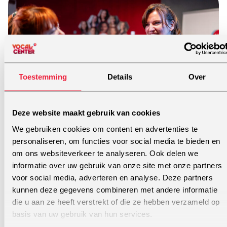
Toestemming
Details
Over
Deze website maakt gebruik van cookies
We gebruiken cookies om content en advertenties te
Carin, Sint-Michielsgestel
personaliseren, om functies voor social media te bieden en
om ons websiteverkeer te analyseren. Ook delen we
“We hebben een coachende les van Janneke
informatie over uw gebruik van onze site met onze partners
gehad. Onze doelen werden bereikt en we
voor social media, adverteren en analyse. Deze partners
voelden ons veilig om te leren.”
kunnen deze gegevens combineren met andere informatie
die u aan ze heeft verstrekt of die ze hebben verzameld op
basis van uw gebruik van hun services.