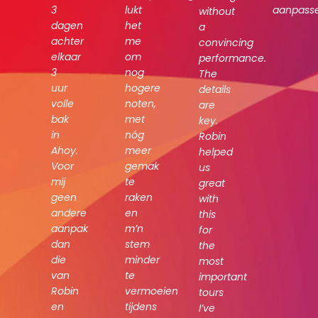
3
lukt
aanpass
without
dagen
het
a
achter
me
convincing
elkaar
om
performance.
3
nog
The
uur
hogere
details
volle
noten,
are
bak
met
key.
in
nóg
Robin
Ahoy.
meer
helped
Voor
gemak
us
mij
te
great
geen
raken
with
andere
en
this
aanpak
m’n
for
dan
stem
the
die
minder
most
van
te
important
Robin
vermoeien
tours
en
tijdens
I’ve