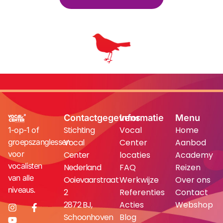
Contactgegevens
Informatie
Menu
Stichting
Vocal
Home
1-op-1 of
groepszanglessen
Vocal
Center
Aanbod
voor
Center
locaties
Academy
vocalisten
Nederland
FAQ
Reizen
van alle
Ooievaarstraat
Werkwijze
Over ons
niveaus.
2
Referenties
Contact
2872 BJ,
Acties
Webshop
Schoonhoven
Blog