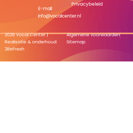
Privacybeleid
E-mail:
info@vocalcenter.nl
2026 Vocal Center |
Algemene voorwaarden
Realisatie & onderhoud:
Sitemap
2BeFresh