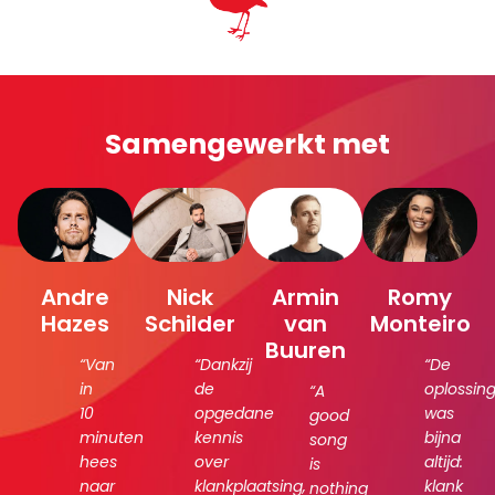
Samengewerkt met
Andre
Nick
Armin
Romy
Hazes
Schilder
van
Monteiro
Buuren
“Van
“Dankzij
“De
in
de
oplossin
“A
10
opgedane
was
good
minuten
kennis
bijna
song
hees
over
altijd:
is
naar
klankplaatsing,
klank
nothing