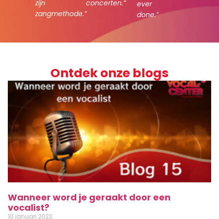
zijn
concerten.”
ever
zangmethode.”
done.”
Ontdek onze blogs
Wanneer word je geraakt door een
vocalist?
10 januari 2022