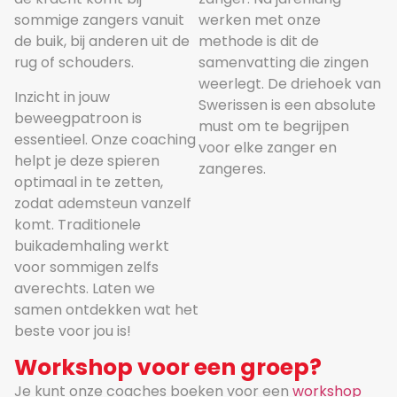
sommige zangers vanuit
werken met onze
de buik, bij anderen uit de
methode is dit de
rug of schouders.
samenvatting die zingen
weerlegt. De driehoek van
Inzicht in jouw
Swerissen is een absolute
beweegpatroon is
must om te begrijpen
essentieel. Onze coaching
voor elke zanger en
helpt je deze spieren
zangeres.
optimaal in te zetten,
zodat ademsteun vanzelf
komt. Traditionele
buikademhaling werkt
voor sommigen zelfs
averechts. Laten we
samen ontdekken wat het
beste voor jou is!
Workshop voor een groep?
Je kunt onze coaches boeken voor een
workshop