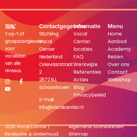
Contactgegevens
Informatie
Menu
Stichting
Vocal
Home
1-op-1 of
groepszanglessen
Vocal
Center
Aanbod
voor
Center
locaties
Academy
vocalisten
Nederland
FAQ
Reizen
van alle
Ooievaarstraat
Werkwijze
Over ons
niveaus.
2
Referenties
Contact
2872 BJ,
Acties
Webshop
Schoonhoven
Blog
Privacybeleid
E-mail:
info@vocalcenter.nl
2026 Vocal Center |
Algemene voorwaarden
Realisatie & onderhoud:
Sitemap