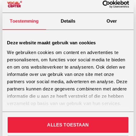
dé zangtechniek en de
en daarvoor is een
coaches die je helpen
connectie nodig.
om het maximale uit je
Bovendien moet een
Toestemming
Details
Over
stem te halen. Of je nu
coach goed kunnen
een beginner bent of
luisteren en het doel
een doorgewinterde
samen met de vocalist
Deze website maakt gebruik van cookies
professional, wij hebben
bepalen. Daarbij
de ondersteuning die je
gebruiken zij de Vocal
We gebruiken cookies om content en advertenties te
nodig hebt om te
Essence zangtechniek
personaliseren, om functies voor social media te bieden
stralen!
waar nodig. De opleiding
en om ons websiteverkeer te analyseren. Ook delen we
gaat over Vocal
informatie over uw gebruik van onze site met onze
Essence maar vooral
partners voor social media, adverteren en analyse. Deze
over les geven,
partners kunnen deze gegevens combineren met andere
leertypes herkennen,
informatie die u aan ze heeft verstrekt of die ze hebben
leitmotivs ontcijferen en
verzameld op basis van uw gebruik van hun services.
met die kennis
connectie maken met
de vocalist. Alleen met
ALLES TOESTAAN
vertrouwen tussen