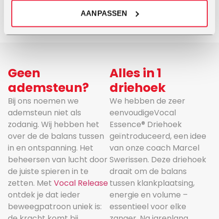
coach en vocalist
AANPASSEN
worden doelen bereikt
en grenzen verlegd.
Geen
Alles in 1
ademsteun?
driehoek
Bij ons noemen we
We hebben de zeer
ademsteun niet als
eenvoudigeVocal
zodanig. Wij hebben het
Essence® Driehoek
over de de balans tussen
geïntroduceerd, een idee
in en ontspanning. Het
van onze coach Marcel
beheersen van lucht door
Swerissen. Deze driehoek
de juiste spieren in te
draait om de balans
zetten. Met
Vocal Release
tussen klankplaatsing,
ontdek je dat ieder
energie en volume –
beweegpatroon uniek is:
essentieel voor elke
de kracht komt bij
zanger. Na jarenlang