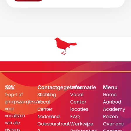
Contactgegevens
Informatie
Menu
Stichting
Vocal
Home
1-op-1 of
groepszanglessen
Vocal
Center
Aanbod
voor
Center
locaties
Academy
vocalisten
Nederland
FAQ
Reizen
van alle
Ooievaarstraat
Werkwijze
Over ons
niveaus.