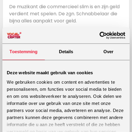
De muzikant die commercieel slim is en zijn geld
verdient met spelen. De zgn. Schnabbelaar die
bijna alles aanpakt voor geld.
Prof 2:
De combinatie van deze. De meest zeldzame.
Meestal een heel hard werkend muzikant,
Toestemming
Details
Over
proberend zijn hoofd boven water te houden
door zijn ‘creatieve ik’ af en toe aan de kant te
zetten en te gaan spelen wat het publiek wil
Deze website maakt gebruik van cookies
horen.
We gebruiken cookies om content en advertenties te
personaliseren, om functies voor social media te bieden
Prof 3:
en om ons websiteverkeer te analyseren. Ook delen we
De devoted muzikant die perfectie nastreeft,
informatie over uw gebruik van onze site met onze
zich ontwikkelt, lessen neemt en daardoor geen
partners voor social media, adverteren en analyse. Deze
tijd heeft voor commerciële gigs en geen geld
partners kunnen deze gegevens combineren met andere
overhoudt vanwege de investeringen in zichzelf,
informatie die u aan ze heeft verstrekt of die ze hebben
zijn nieuw te releasen album.
Wil je een keer met
verzameld op basis van uw gebruik van hun services.