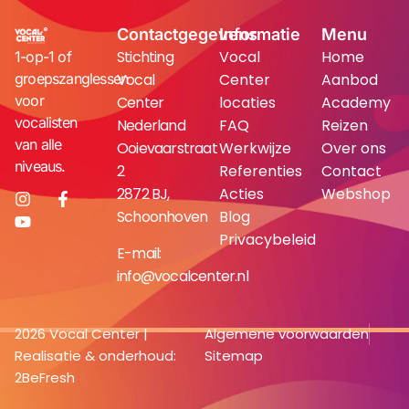
Contactgegevens
Informatie
Menu
Stichting
Vocal
Home
1-op-1 of
groepszanglessen
Vocal
Center
Aanbod
voor
Center
locaties
Academy
vocalisten
Nederland
FAQ
Reizen
van alle
Ooievaarstraat
Werkwijze
Over ons
niveaus.
2
Referenties
Contact
2872 BJ,
Acties
Webshop
Schoonhoven
Blog
Privacybeleid
E-mail:
info@vocalcenter.nl
2026 Vocal Center |
Algemene voorwaarden
Realisatie & onderhoud:
Sitemap
2BeFresh