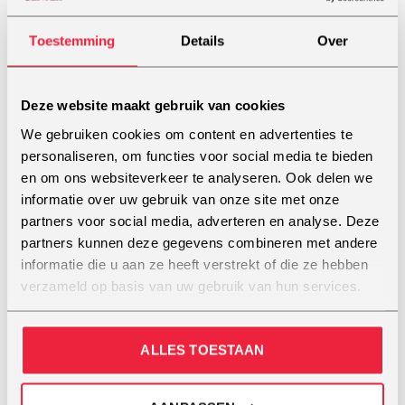
Toestemming
Details
Over
In deze video vertelt onze voedingsdeskundige wat
zij voor vocalisten kan betekenen. Dit is Josette van
Deze website maakt gebruik van cookies
Toor
www.josettevantoor.nl
We gebruiken cookies om content en advertenties te
personaliseren, om functies voor social media te bieden
en om ons websiteverkeer te analyseren. Ook delen we
informatie over uw gebruik van onze site met onze
partners voor social media, adverteren en analyse. Deze
partners kunnen deze gegevens combineren met andere
informatie die u aan ze heeft verstrekt of die ze hebben
verzameld op basis van uw gebruik van hun services.
ALLES TOESTAAN