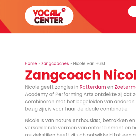
Home
»
zangcoaches
»
Nicole van Hulst
Zangcoach Nicol
Nicole geeft zangles in
Rotterdam
en
Zoeterm
Academy of Performing Arts ontdekte zij dat z
combineren met het begeleiden van anderen. 
bezig zijn, is voor haar de ideale combinatie.
Nicole is van nature enthousiast, betrokken en 
verschillende vormen van entertainment en 
muziekstijlen heeft zij zich ontwikkeld tot een 