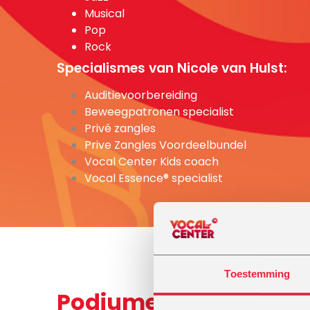
Musical
Pop
Rock
Specialismes van Nicole van Hulst:
Auditievoorbereiding
Beweegpatronen specialist
Privé zangles
Prive Zangles Voordeelbundel
Vocal Center Kids coach
Vocal Essence® specialist
Toestemming
Podiumervaring