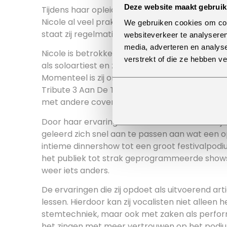
Deze website maakt gebruik
Tijdens haar opleiding aan de Dutch Academy 
Nicole al veel praktijkervaring op. Sindsdien is z
We gebruiken cookies om cont
staat zij regelmatig op het podium.
websiteverkeer te analyseren
media, adverteren en analys
Nicole is betrokken bij verschillende muzikale p
verstrekt of die ze hebben v
als soloartiest en zingt zij in diverse coverband
Momenteel is zij onder andere te zien bij De C
Tribute 3 Aan De Top. Daarnaast staat zij ook
met andere coverbands en muzikale projecte
Door haar ervaring in verschillende muziekstijl
geleerd zich snel aan te passen aan wat een 
intieme dinnershow tot een groot festivalpodi
het publiek tot strak geprogrammeerde shows;
weer iets anders.
De ervaringen die zij opdoet als uitvoerend art
lessen. Hierdoor kan zij vocalisten niet alleen
stemtechniek, maar ook met zaken als perfor
het zingen met meer vertrouwen op het podi