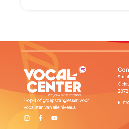
Con
Stich
Ooiev
2872
1-op-1 of groepszanglessen voor
E-mai
vocalisten van alle niveaus.