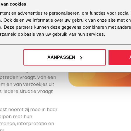
 van cookies
of Performing Arts deed
ij actief als zangeres en
ent en advertenties te personaliseren, om functies voor social
. Ook delen we informatie over uw gebruik van onze site met on
e. Deze partners kunnen deze gegevens combineren met andere i
rojecten. Zo treedt zij op
erzameld op basis van uw gebruik van hun services.
s en tribute-acts.
oronas, ABBA Fever en de K3
 regelmatig op het podium
AANPASSEN
n.
en en settings heeft Nicole
optreden vraagt. Van een
um en van verzoekjes uit
 iedere situatie vraagt
iest neemt zij mee in haar
 helpen met hun
mance, interpretatie en
um.