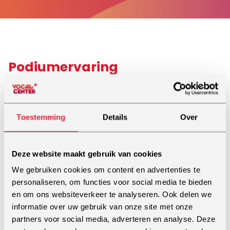
Podiumervaring
Oorspronkelijk is Michelle als danseres haar carrière
begonnen met een interesse voor zang. Ze heeft
een musical vooropleiding gevolgd, maar omdat ze
dacht dat haar zangstem niet goed genoeg was om
Toestemming
Details
Over
professioneel mee aan de slag te kunnen, is ze toch
een dansopleiding gaan doen.
Deze website maakt gebruik van cookies
Daarnaast is ze wel altijd blijven zingen en heeft ze
We gebruiken cookies om content en advertenties te
ook veel zanglessen gevolgd. Omdat ze in deze
personaliseren, om functies voor social media te bieden
lessen niet voldoende ontwikkelde, heeft ze ook
en om ons websiteverkeer te analyseren. Ook delen we
overwogen om helemaal te stoppen met zingen
informatie over uw gebruik van onze site met onze
omdat dit misschien wel niet voor haar was
partners voor social media, adverteren en analyse. Deze
weggelegd.