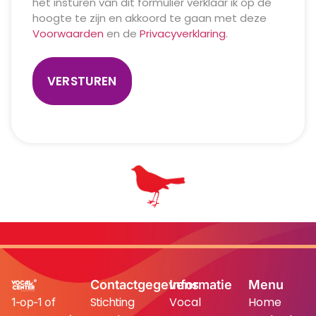
het insturen van dit formulier verklaar ik op de
hoogte te zijn en akkoord te gaan met deze
Voorwaarden
en de
Privacyverklaring
.
Contactgegevens
Informatie
Menu
Stichting
Vocal
Home
1-op-1 of