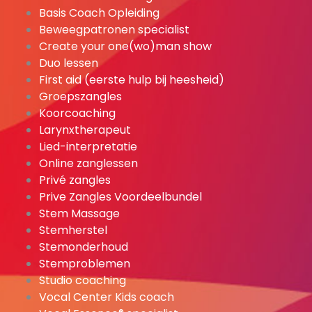
Basis Coach Opleiding
Beweegpatronen specialist
Create your one(wo)man show
Duo lessen
First aid (eerste hulp bij heesheid)
Groepszangles
Koorcoaching
Larynxtherapeut
Lied-interpretatie
Online zanglessen
Privé zangles
Prive Zangles Voordeelbundel
Stem Massage
Stemherstel
Stemonderhoud
Stemproblemen
Studio coaching
Vocal Center Kids coach