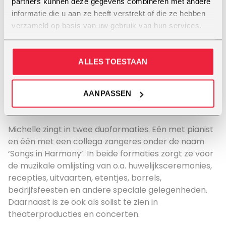
partners kunnen deze gegevens combineren met andere
In het laatste jaar van haar dansopleiding kwam ze
informatie die u aan ze heeft verstrekt of die ze hebben
bij Vocal Center terecht waar ze in één les al meer
verzameld op basis van uw gebruik van hun services.
geleerd had dan in 3 jaar elders. Toen is haar
ontwikkeling zo snel gegaan dat ze steeds minder is
gaan dansen en steeds meer is gaan zingen tot het
ALLES TOESTAAN
moment dat ze van zingen en coachen haar beroep
heeft kunnen maken. “Dat ik nu andere vocalisten
AANPASSEN
kan helpen met de methodiek die mij zo goed
geholpen heeft, is een eer om te mogen doen!”.
Michelle zingt in twee duoformaties. Eén met pianist
en één met een collega zangeres onder de naam
‘Songs in Harmony’. In beide formaties zorgt ze voor
de muzikale omlijsting van o.a. huwelijksceremonies,
recepties, uitvaarten, etentjes, borrels,
bedrijfsfeesten en andere speciale gelegenheden.
Daarnaast is ze ook als solist te zien in
theaterproducties en concerten.