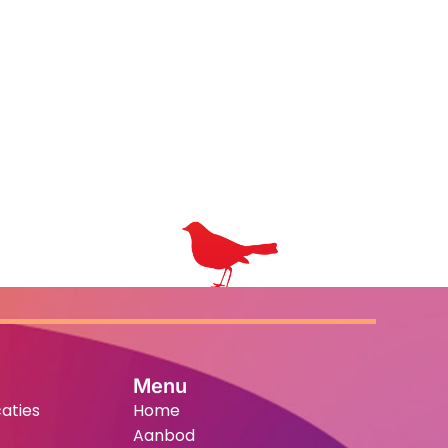
Menu
aties
Home
Aanbod