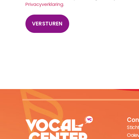
Privacyverklaring
.
Con
Stich
Ooiev