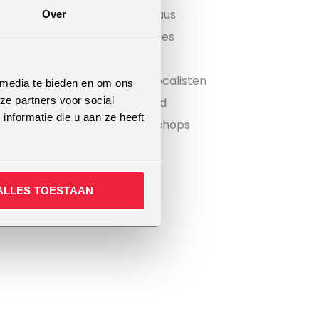
Zanglessen voor alle niveaus
Over
Oefenen met je eigen liedjes
Geen saaie zanglessen
Community van 8.000+ vocalisten
 media te bieden en om ons
ze partners voor social
Reizen naar het buitenland
nformatie die u aan ze heeft
Zangopleidingen en workshops
ALLES TOESTAAN