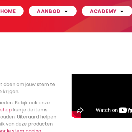
HOME
AANBOD
ACADEMY
nt doen om jouw stem te
 krijgen.
ieden. Bekijk ook onze
bshop
kun je de items
houden. Uiteraard helpen
ruik van deze producten
oor je stem pagina
.