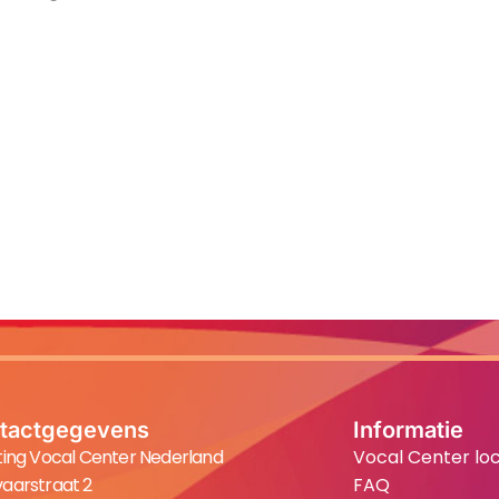
tactgegevens
Informatie
ting Vocal Center Nederland
Vocal Center loc
aarstraat 2
FAQ