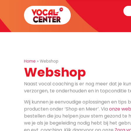
Home
»
Webshop
Webshop
Naast vocal coaching is er nog meer dat je ku
verzorgen, te onderhouden en in topconditie te
Wij kunnen je eenvoudige oplossingen en tips b
producten onder ‘Shop en Meer’. Via
onze we
bestellen die jou helpen jouw stem gezond te 
we je als je begeleiding nodig hebt bij het geb
en evt. coaching. Kijk daarvoor op onze
Zorg v