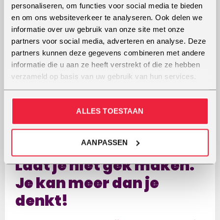
personaliseren, om functies voor social media te bieden
Het is me gelukt! Ik leef
en om ons websiteverkeer te analyseren. Ook delen we
informatie over uw gebruik van onze site met onze
mijn droom!
partners voor social media, adverteren en analyse. Deze
partners kunnen deze gegevens combineren met andere
Mijn drijfveer zijn mijn vocalisten
informatie die u aan ze heeft verstrekt of die ze hebben
verzameld op basis van uw gebruik van hun services.
Ik geloof erin, bij elke leerling opnieuw. Ik zet alles
op alles om ook hun doelen te behalen. Van een
nieuwe sound tot het behalen van hoge noten;
ALLES TOESTAAN
van hardrock tot musical. Het mooiste is als ik
het binnen een uurtje voor elkaar krijg.
AANPASSEN
Laat je niet gek maken.
Je kan meer dan je
denkt!