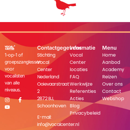
Contactgegevens
Informatie
Menu
Stichting
Vocal
Home
1-op-1 of
groepszanglessen
Vocal
Center
Aanbod
voor
Center
locaties
Academy
vocalisten
Nederland
FAQ
Reizen
van alle
Ooievaarstraat
Werkwijze
Over ons
niveaus.
2
Referenties
Contact
2872 BJ,
Acties
Webshop
Schoonhoven
Blog
Privacybeleid
E-mail:
info@vocalcenter.nl