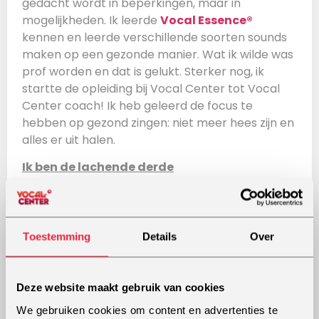
gedacht wordt in beperkingen, maar in
mogelijkheden. Ik leerde
Vocal Essence®
kennen en leerde verschillende soorten sounds
maken op een gezonde manier. Wat ik wilde was
prof worden en dat is gelukt. Sterker nog, ik
startte de opleiding bij Vocal Center tot Vocal
Center coach! Ik heb geleerd de focus te
hebben op gezond zingen: niet meer hees zijn en
alles er uit halen.
Ik ben de lachende derde
Ik geef nu
zangles
,
zangworkshops
en vocal
coaching, verzorg energieke
koorcoachings
door
het hele land, ben zelfs opleider binnen Vocal
Toestemming
Details
Over
Center en ik voel een glimlach opkomen als ik
denk aan de mensen die niet geloofden dat ik dit
zou kunnen. Ik ben de leadzanger van
Melrose
,
Deze website maakt gebruik van cookies
een top segment partyband waar ik ruim 3 uur
We gebruiken cookies om content en advertenties te
volle bak durf te gaan zonder hees te worden.