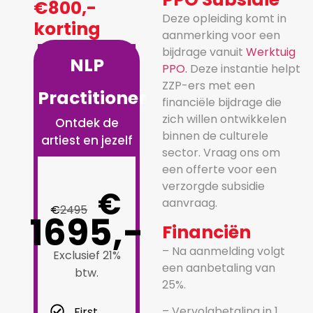
€800,-
Deze opleiding komt in
korting
aanmerking voor een
bijdrage vanuit
Werktuig
NLP
PPO.
Deze instantie helpt
ZZP-ers met een
Practitioner
financiële bijdrage die
zich willen ontwikkelen
Ontdek de
binnen de culturele
artiest en jezelf
sector. Vraag ons om
een offerte voor een
verzorgde subsidie
€
aanvraag.
€
2495
1695,-
Financiën
– Na aanmelding volgt
Exclusief 21%
een aanbetaling van
btw.
25%.
– Vervolgbetaling in 1
First