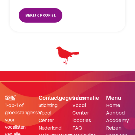
Breda
,
online
,
Tilburg
,
Waalwijk
BEKIJK PROFIEL
Contactgegevens
Informatie
Menu
Stichting
Vocal
Home
1-op-1 of
groepszanglessen
Vocal
Center
Aanbod
voor
Center
locaties
Academy
vocalisten
Nederland
FAQ
Reizen
van alle