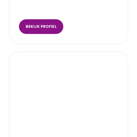
Robin van Beek
Amsterdam
,
Utrecht (Music Space)
BEKIJK PROFIEL
Elrieke van Gelderen