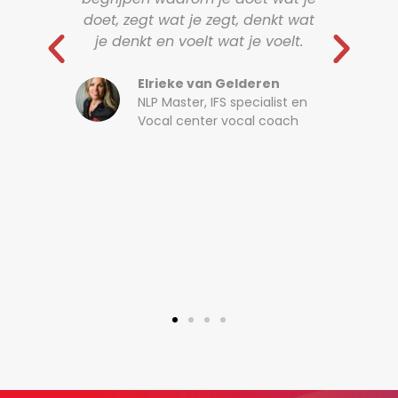
n om
doet, zegt wat je zegt, denkt wat
e
je denkt en voelt wat je voelt.
man
n als
de 
hoofd
ma
Elrieke van Gelderen
NLP Master, IFS specialist en
n
krij
Vocal center vocal coach
 je
a
 de
het
rtiest