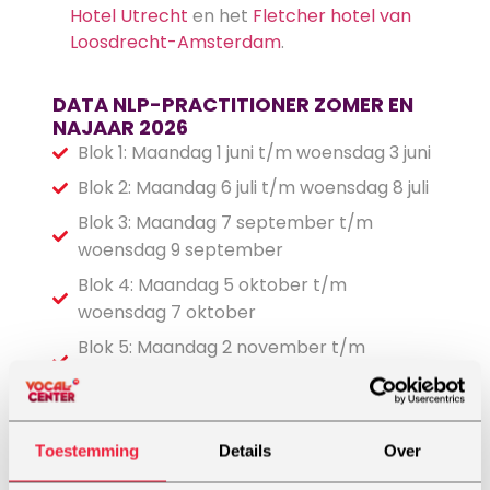
Hotel Utrecht
en het
Fletcher hotel van
Loosdrecht-Amsterdam
.
DATA NLP-PRACTITIONER ZOMER EN
NAJAAR 2026
Blok 1: Maandag 1 juni t/m woensdag 3 juni
Blok 2: Maandag 6 juli t/m woensdag 8 juli
Blok 3: Maandag 7 september t/m
woensdag 9 september
Blok 4: Maandag 5 oktober t/m
woensdag 7 oktober
Blok 5: Maandag 2 november t/m
woensdag 4 november
DAGPROGRAMMA
10:00: Inloop- 10:30: Ochtendprogramma
deel 1 -11:30: Pauze met hapje – 11:45:
Toestemming
Details
Over
Ochtendprogramma Deel 2 – 13:00: Lunch –