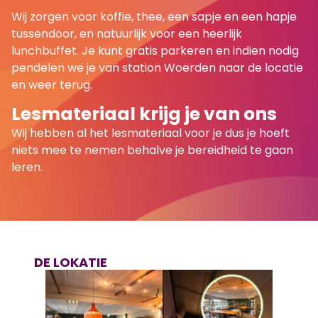
Wij zorgen voor koffie, thee, een sapje en een hapje
tussendoor, en natuurlijk voor een heerlijk
lunchbuffet. Je kunt gratis parkeren en indien nodig
pendelen we je van station Woerden naar de locatie
en weer terug.
Lesmateriaal krijg je van ons
Wij hebben al het lesmateriaal voor je dus je hoeft
niets mee te nemen behalve je bereidheid te gaan
leren.
DE LOKATIE