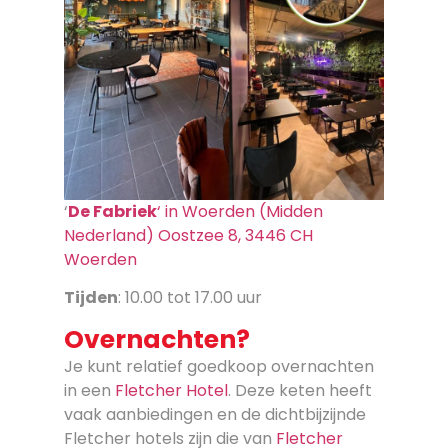
‘
De Fabriek
‘ in Woerden (Midden
Nederland) Oostzee 8, 3446 CH
Woerden
Tijden
: 10.00 tot 17.00 uur
Overnachten?
Je kunt relatief goedkoop overnachten
in een
Fletcher Hotel
. Deze keten heeft
vaak aanbiedingen en de dichtbijzijnde
Fletcher hotels zijn die van
Fletcher