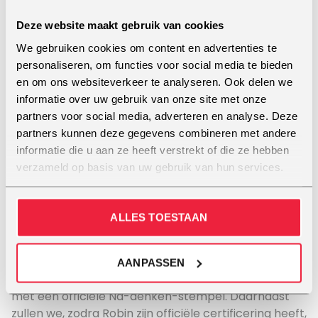
14:00: Middag programma deel 1 – 15:30:
Pauze met hapje -17:00: Afsluiting
Deze website maakt gebruik van cookies
We gebruiken cookies om content en advertenties te
TE INVESTEREN UREN
personaliseren, om functies voor social media te bieden
Aantal lesuren: 90 uur en 15 uur
en om ons websiteverkeer te analyseren. Ook delen we
pauze
informatie over uw gebruik van onze site met onze
partners voor social media, adverteren en analyse. Deze
partners kunnen deze gegevens combineren met andere
Eigen studie-uren: Idealiter 3 per
informatie die u aan ze heeft verstrekt of die ze hebben
week en 1 live intervisie met je
verzameld op basis van uw gebruik van hun services.
groepje per maand
ALLES TOESTAAN
Bewijs van deelname
AANPASSEN
Aan het einde ontvang je een bewijs van deelname
met een officiële Na-denken-stempel. Daarnaast
zullen we, zodra Robin zijn officiële certificering heeft,