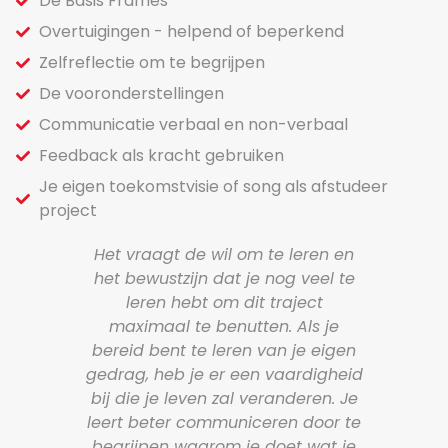
De Basis Frames
Overtuigingen - helpend of beperkend
Zelfreflectie om te begrijpen
De vooronderstellingen
Communicatie verbaal en non-verbaal
Feedback als kracht gebruiken
Je eigen toekomstvisie of song als afstudeer
project
om je
Het vraagt de wil om te leren en
NL
het bewustzijn dat je nog veel te
ga e
 zijn
leren hebt om dit traject
je
maximaal te benutten. Als je
beh
 je
bereid bent te leren van je eigen
he
egt,
gedrag, heb je er een vaardigheid
voelt
bij die je leven zal veranderen. Je
he
ft
leert beter communiceren door te
k
en je
begrijpen waarom je doet wat je
hel