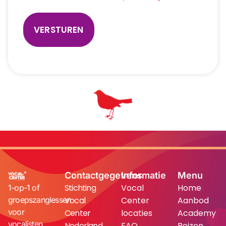
Contactgegevens
Informatie
Menu
Stichting
Vocal
Home
1-op-1 of
groepszanglessen
Vocal
Center
Aanbod
voor
Center
locaties
Academy
vocalisten
Nederland
FAQ
Reizen