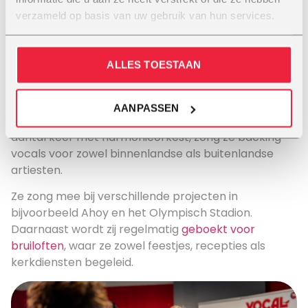
zij al snel, en leerde al snel harmonieën en samen
verzameld op basis van uw gebruik van hun services.
zingen. Vanaf tienerleeftijd zingt Marjolein in bandjes
in verschillende samenstellingen. Begonnen in de
kerk, maar later ook op feestjes en bruiloften.
ALLES TOESTAAN
De afgelopen jaren heeft zij in verschillende
samenstellingen mogen optreden en mogen
AANPASSEN
meewerken aan mooie projecten. Zo zong zij een
aantal keer met harmonieorkest, zong ze backing
vocals voor zowel binnenlandse als buitenlandse
artiesten.
Ze zong mee bij verschillende projecten in
bijvoorbeeld Ahoy en het Olympisch Stadion.
Daarnaast wordt zij regelmatig
geboekt voor
bruiloften
, waar ze zowel feestjes, recepties als
kerkdiensten begeleid.