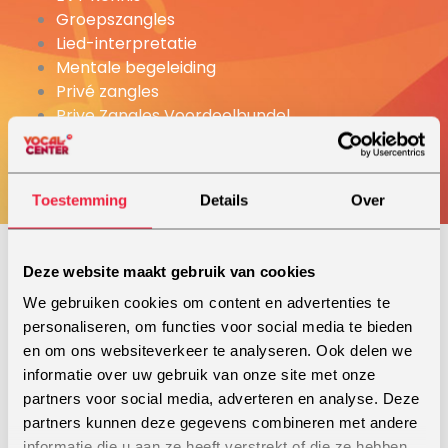
Groepszangles
Lied-interpretatie
Mentale begeleiding
Privé zangles
Prive Zangles Voordeelbundel
UVS kennis
Vocal Essence® specialist
Toestemming
Details
Over
Deze website maakt gebruik van cookies
We gebruiken cookies om content en advertenties te
Podiumervaring
personaliseren, om functies voor social media te bieden
Als zangeres heeft Marjolein een diverse
en om ons websiteverkeer te analyseren. Ook delen we
achtergrond. Opgegroeid in een muzikaal gezin met
informatie over uw gebruik van onze site met onze
een breed aantal genres, met veel Black Gospel,
partners voor social media, adverteren en analyse. Deze
Nederlandse muziek en Amsterdamse smartlappen,
partners kunnen deze gegevens combineren met andere
maar bijvoorbeeld ook Queen. Als klein meisje zong
informatie die u aan ze heeft verstrekt of die ze hebben