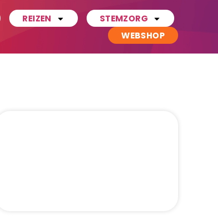
REIZEN
STEMZORG
WEBSHOP
5 Redenen om te gaan zingen
MEER INFO