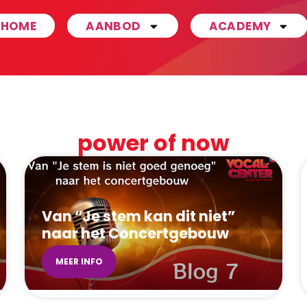
HOME
AANBOD
ACADEMY
power of now
Van “Je stem kan dit niet”
naar het Concertgebouw
MEER INFO