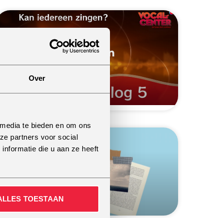
Kan iedereen zingen
MEER INFO
Over
 media te bieden en om ons
ze partners voor social
nformatie die u aan ze heeft
Trek het naar je toe
MEER INFO
ALLES TOESTAAN