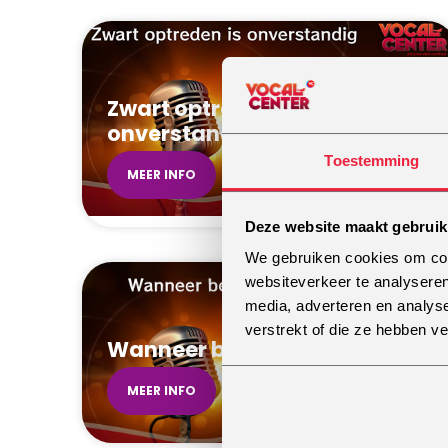
Zwart optreden is
onverstandig
Toestemming
MEER INFO
Deze website maakt gebruik
We gebruiken cookies om cont
websiteverkeer te analyseren
media, adverteren en analys
verstrekt of die ze hebben v
Wanneer ben je een prof?
MEER INFO