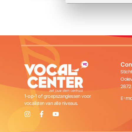
Con
Stich
Ooiev
2872
1-op-1 of groepszanglessen voor
E-mai
vocalisten van alle niveaus.