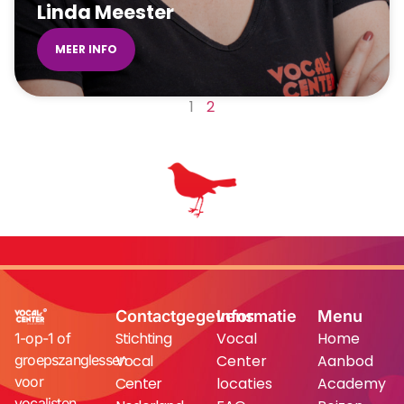
Linda Meester
MEER INFO
1
2
Contactgegevens
Informatie
Menu
Stichting
Vocal
Home
1-op-1 of
groepszanglessen
Vocal
Center
Aanbod
voor
Center
locaties
Academy
vocalisten