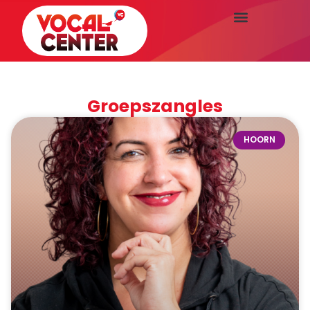
Groepszangles
HOORN