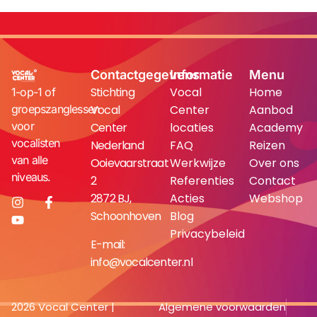
Contactgegevens
Informatie
Menu
Stichting
Vocal
Home
1-op-1 of
groepszanglessen
Vocal
Center
Aanbod
voor
Center
locaties
Academy
vocalisten
Nederland
FAQ
Reizen
van alle
Ooievaarstraat
Werkwijze
Over ons
niveaus.
2
Referenties
Contact
2872 BJ,
Acties
Webshop
Schoonhoven
Blog
Privacybeleid
E-mail:
info@vocalcenter.nl
2026 Vocal Center |
Algemene voorwaarden