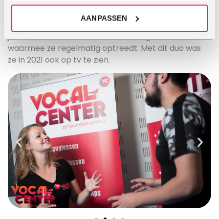
groep maakte ze eigen producties en trad ze veel
op, ook buiten het theater. Lisanne heeft veel
AANPASSEN
ervaring opgedaan in verschillende bands en is al
jaren onderdeel van het duo The Jingle Ladies,
waarmee ze regelmatig optreedt. Met dit duo was
ze in 2021 ook op tv te zien.