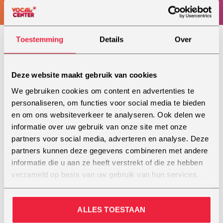
Toestemming
Details
Over
Podiumervaring
Deze website maakt gebruik van cookies
Lisanne hield op haar zesde voor het eerst een
We gebruiken cookies om content en advertenties te
microfoon vast en heeft hem daarna nooit meer
personaliseren, om functies voor social media te bieden
losgelaten. Ze zong als jong meisje in verschillende
en om ons websiteverkeer te analyseren. Ook delen we
kinder-, jongeren- en gospelkoren. Ook speelde ze
informatie over uw gebruik van onze site met onze
hoofdrollen in diverse voorstellingen bij verschillende
partners voor social media, adverteren en analyse. Deze
musicalgroepen. Ze heeft veel ervaring opgedaan
partners kunnen deze gegevens combineren met andere
met zingen op allerlei gelegenheden, zoals
informatie die u aan ze heeft verstrekt of die ze hebben
bruiloften, festivals en als solist bij Proms en Passion
verzameld op basis van uw gebruik van hun services.
concerten.
Ook had ze een aantal jaar een eigen theatergroep
ALLES TOESTAAN
die ze samen met drie vrienden oprichtte. Met deze