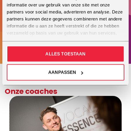
Hoe houd je je zenuwen onder controle?
informatie over uw gebruik van onze site met onze
Mentale ondersteuning
partners voor social media, adverteren en analyse. Deze
Microfoontechniek
partners kunnen deze gegevens combineren met andere
informatie die u aan ze heeft verstrekt of die ze hebben
Individuele coaching op jouw niveau
verzameld op basis van uw gebruik van hun services.
Een (privé) optreden voor familie en vrienden
Twee weken om nooit te vergeten
ALLES TOESTAAN
AANPASSEN
Onze coaches