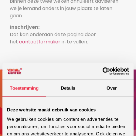
binnen deze twee weken annuleert adviseren
we je iemand anders in jouw plaats te laten
gaan.
Inschrijven:
Dat kan onderaan deze pagina door
het
contactformulier
in te vullen.
Schema van de lessen is flexibel.
Toestemming
Details
Over
Vocal Essence® zangtechniek
Podiumpresentatie
Deze website maakt gebruik van cookies
Timing en dynamiek
We gebruiken cookies om content en advertenties te
personaliseren, om functies voor social media te bieden
Stemonderhoud
en om ons websiteverkeer te analyseren. Ook delen we