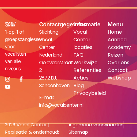
Contactgegevens
Informatie
Menu
Stichting
Vocal
Home
1-op-1 of
groepszanglessen
Vocal
Center
Aanbod
voor
Center
locaties
Academy
vocalisten
Nederland
FAQ
Reizen
van alle
Ooievaarstraat
Werkwijze
Over ons
niveaus.
2
Referenties
Contact
2872 BJ,
Acties
Webshop
Schoonhoven
Blog
Privacybeleid
E-mail:
info@vocalcenter.nl
2026 Vocal Center |
Algemene voorwaarden
Realisatie & onderhoud:
Sitemap