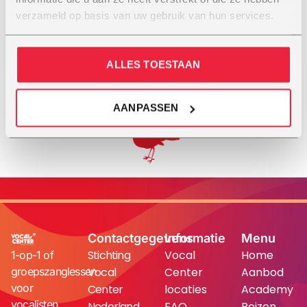
verzameld op basis van uw gebruik van hun services.
Elrieke van Gelderen
MEER INFO
ALLES TOESTAAN
AANPASSEN
Contactgegevens
Informatie
Menu
Stichting
Vocal
Home
1-op-1 of
groepszanglessen
Vocal
Center
Aanbod
voor
Center
locaties
Academy
vocalisten
Nederland
FAQ
Reizen