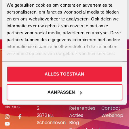
Vocal essence® is gebaseerd op praktische
We gebruiken cookies om content en advertenties te
ervaringen…
personaliseren, om functies voor social media te bieden
en om ons websiteverkeer te analyseren. Ook delen we
informatie over uw gebruik van onze site met onze
partners voor social media, adverteren en analyse. Deze
partners kunnen deze gegevens combineren met andere
informatie die u aan ze heeft verstrekt of die ze hebben
verzameld op basis van uw gebruik van hun services.
Contactgegevens
Informatie
Menu
Stichting
Vocal
Home
1-op-1 of
ALLES TOESTAAN
groepszanglessen
Vocal
Center
Aanbod
voor
Center
locaties
Academy
AANPASSEN
vocalisten
Nederland
FAQ
Reizen
van alle
Ooievaarstraat
Werkwijze
Over ons
niveaus.
2
Referenties
Contact
2872 BJ,
Acties
Webshop
Schoonhoven
Blog