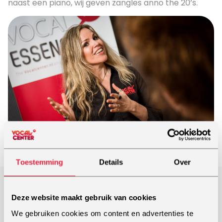
naast een piano, wij geven zangles anno the 20’s.
Toestemming
Details
Over
Onze locatie in de buurt van
Deze website maakt gebruik van cookies
Hoogerheide: Poppodium
We gebruiken cookies om content en advertenties te