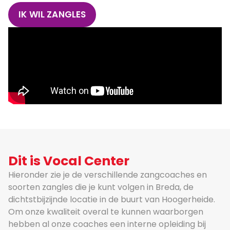
IK WIL ZANGLES
Dit is Vocal Center
Hieronder zie je de verschillende zangcoaches en
soorten zangles die je kunt volgen in Breda, de
dichtstbijzijnde locatie in de buurt van Hoogerheide.
Om onze kwaliteit overal te kunnen waarborgen
hebben al onze coaches een interne opleiding bij