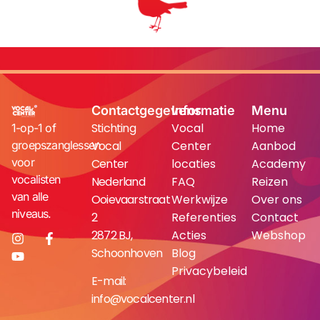
Contactgegevens
Informatie
Menu
Stichting
Vocal
Home
1-op-1 of
groepszanglessen
Vocal
Center
Aanbod
voor
Center
locaties
Academy
vocalisten
Nederland
FAQ
Reizen
van alle
Ooievaarstraat
Werkwijze
Over ons
niveaus.
2
Referenties
Contact
2872 BJ,
Acties
Webshop
Schoonhoven
Blog
Privacybeleid
E-mail:
info@vocalcenter.nl