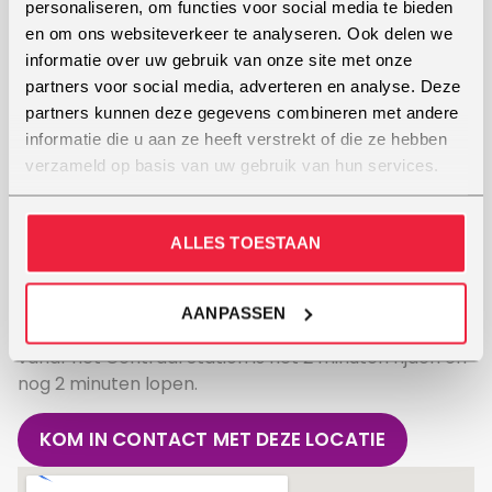
Phoenix in Breda
personaliseren, om functies voor social media te bieden
en om ons websiteverkeer te analyseren. Ook delen we
In Breda is Poppodium Phoenix the place to be om te
informatie over uw gebruik van onze site met onze
jammen. Recent verhuisd naar de Stokvishallen op
partners voor social media, adverteren en analyse. Deze
de Belcrumweg met nieuwe studio’s en
partners kunnen deze gegevens combineren met andere
repetitieruimtes. Bij Poppodium Phoenix komen veel
informatie die u aan ze heeft verstrekt of die ze hebben
muzikanten samen om te repeteren of om op te
verzameld op basis van uw gebruik van hun services.
treden op het podium. Ook studio opnames zijn er
mogelijk en er worden diverse muziek workshops
gegeven. Er is een bar aanwezig waar je een drankje
ALLES TOESTAAN
kunt nuttigen. Kom je met de auto dan kun je op het
terrein naast de Phoenix parkeren. Met het OV is het
Centraal Station van Breda op 10 minuten
AANPASSEN
loopafstand van Poppodium Phoenix. Met de bus
vanaf het Centraal Station is het 2 minuten rijden en
nog 2 minuten lopen.
KOM IN CONTACT MET DEZE LOCATIE