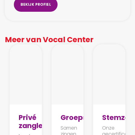
BEKIJK PROFIEL
Meer van Vocal Center
Privé
Groepszangles
Stemzor
zangles
Samen
Onze
zingen
gecertificeer