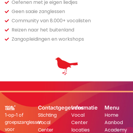
Oefenen met je eigen liedjes
Geen saaie zanglessen
Community van 8.000+ vocalisten
Reizen naar het buitenland
Zangopleidingen en workshops
Contactgegevens
Informatie
Menu
Stichting
Vocal
Home
1-op-1 of
groepszanglessen
Vocal
Center
Aanbod
voor
Center
locaties
Academy