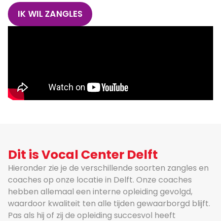
IK WIL ZANGLES
Dit is Vocal Center Delft
Hieronder zie je de verschillende soorten zangles en
coaches op onze locatie in Delft. Onze coaches
hebben allemaal een interne opleiding gevolgd,
waardoor kwaliteit ten alle tijden gewaarborgd blijft.
Pas als hij of zij de opleiding succesvol heeft