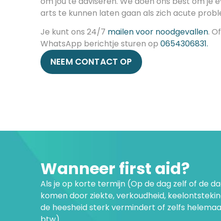
om jou te adviseren. We doen ons best om je 
arts te kunnen laten gaan als zich acute pro
Je kunt ons 24/7
mailen voor noodgevallen
. O
WhatsApp berichtje sturen op
0654306831
.
NEEM CONTACT OP
Wanneer first aid?
Als je op korte termijn (Op de dag zelf of de 
komen door ziekte, verkoudheid, keelontsteki
de heesheid sterk vermindert of zelfs helemaa
btw)