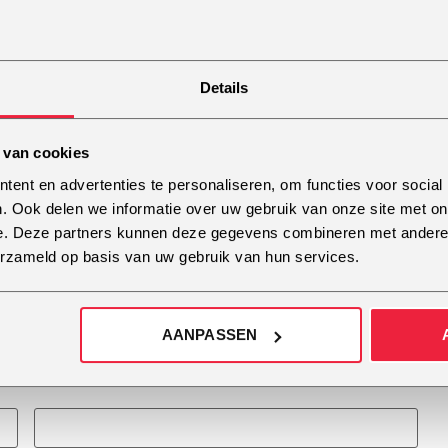
ust gaf hij mij weer
weet ik wie ik ga bellen!”
oeg om je stem weer
Denise Oort (Bobo Studi
Details
 van cookies
ent en advertenties te personaliseren, om functies voor social
. Ook delen we informatie over uw gebruik van onze site met on
e. Deze partners kunnen deze gegevens combineren met andere i
erzameld op basis van uw gebruik van hun services.
AANPASSEN