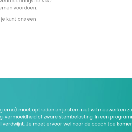
eventueel langs de KNO
blemen voordoen.
f je kunt ons een
dag erna) moet optreden en je stem niet wil meewerken zoal
ng, vermoeidheid of zware stembelasting. In een progra
l verdwijnt. Je moet ervoor wel naar de coach toe komen