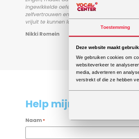
ingewikkelde oefeningen. Met veel geduld en r
zelfvertrouwen en soms is dat alleen al gen
vrijuit te kunnen laten klinken.”
Toestemming
Nikki Romein
Deze website maakt gebruik
We gebruiken cookies om cont
websiteverkeer te analyseren
media, adverteren en analys
verstrekt of die ze hebben v
Help mijn stem!
Naam
*