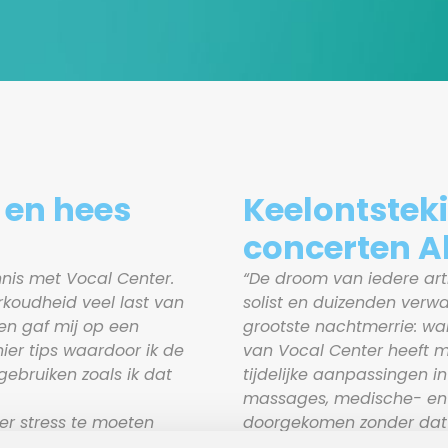
 en hees
Keelontstek
concerten 
nnis met Vocal Center.
“De droom van iedere arti
rkoudheid veel last van
solist en duizenden verw
en gaf mij op een
grootste nachtmerrie: wa
ier tips waardoor ik de
van Vocal Center heeft m
ebruiken zoals ik dat
tijdelijke aanpassingen i
massages, medische- en 
er stress te moeten
doorgekomen zonder dat h
nder allerlei
Mocht het geval zich ooit