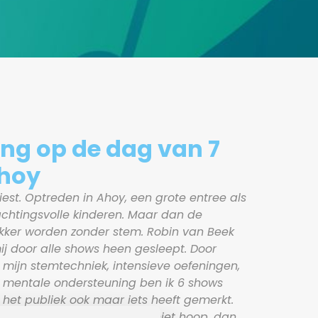
ing op de dag van 7
Ahoy
est. Optreden in Ahoy, een grote entree als
achtingsvolle kinderen. Maar dan de
kker worden zonder stem. Robin van Beek
ij door alle shows heen gesleept. Door
n mijn stemtechniek, intensieve oefeningen,
mentale ondersteuning ben ik 6 shows
et publiek ook maar iets heeft gemerkt.
 nog eens voordoen, wat ik niet hoop, dan