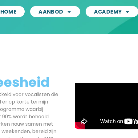
HOME
AANBOD
ACADEMY
heesheid
kkeld voor vocalisten die
 er op korte termijn
rogramma waarbij
t 90% wordt behaald.
werken nauw samen met
e weekenden, bereid zijn