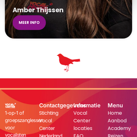
Amber Thijssen
MEER INFO
Contactgegevens
Informatie
Menu
Stichting
Vocal
Home
1-op-1 of
groepszanglessen
Vocal
Center
Aanbod
voor
Center
locaties
Academy
vocalisten
Nederland
FAQ
Reizen