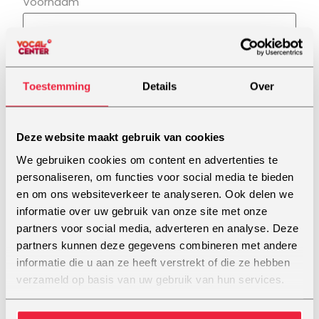
Voornaam
Achternaam
E-mailadres
*
Toestemming
Details
Over
Deze website maakt gebruik van cookies
Telefoon
*
We gebruiken cookies om content en advertenties te
personaliseren, om functies voor social media te bieden
en om ons websiteverkeer te analyseren. Ook delen we
Vocal Center Locatie
informatie over uw gebruik van onze site met onze
partners voor social media, adverteren en analyse. Deze
partners kunnen deze gegevens combineren met andere
informatie die u aan ze heeft verstrekt of die ze hebben
Postcode
*
verzameld op basis van uw gebruik van hun services.