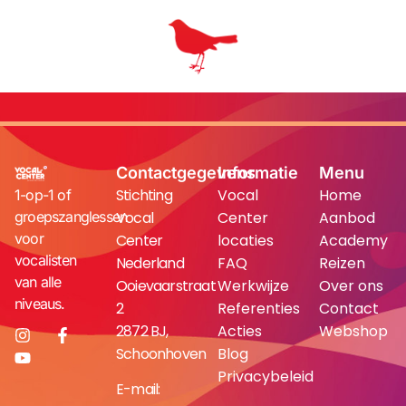
Contactgegevens
Informatie
Menu
Stichting
Vocal
Home
1-op-1 of
groepszanglessen
Vocal
Center
Aanbod
voor
Center
locaties
Academy
vocalisten
Nederland
FAQ
Reizen
van alle
Ooievaarstraat
Werkwijze
Over ons
niveaus.
2
Referenties
Contact
2872 BJ,
Acties
Webshop
Schoonhoven
Blog
Privacybeleid
E-mail: